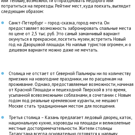
или теплый), возможности отпраздновать недорого или
потратиться на переезды. Рейтинг мест, куда поехать, выглядит
следующим образом:
Санкт-Петербург – город-сказка, город-мечта. Он
предоставляет возможность забронировать спальные места
по цене от 2,5 тыс. руб. Это самый заманчивый вариант
окунуться в прекрасное, посетить музеи, встретить Новый
год на Дворцовой площади. Но наплыв туристов огромен, и о
дешевом варианте можно даже не мечтать.
Столица не отстает от Северной Пальмиры ни по количеству
приезжих на новогодние праздники, ни по расценкам на
проживание. Однако, предоставляемые возможности, начиная
от Красной Площади и пешеходной Тверской в это время,
усыпанной всевозможными соблазнами, в сочетании с Новым
годом под реальные кремлевские куранты, не мешают
Москве стать традиционным местом для посещения.
Третья столица – Казань предлагает ледовый дворец, каток,
национальную кухню, хороводы на площади и великолепные
местные достопримечательности. Жители столицы
Татарстана всегда основательно готовятся к наплыву