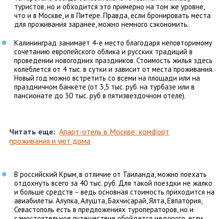
туристов, но и обходится это примерно на том же уровне,
что и в Москве, и в Питере. Правда, если бронировать места
для проживания заранее, можно немного сэкономить.
Калининград занимает 4-е место благодаря неповторимому
сочетанию европейского облика и русских традиций в
проведении новогодних праздников. Стоимость жилья здесь
колеблется от 4 тыс. в сутки и зависит от места проживания.
Новый год можно встретить со всеми на площади или на
праздничном банкете (от 3,5 тыс. руб. на турбазе или в
пансионате до 30 тыс. руб в пятизвездочном отеле).
Читать еще:
Апарт-отель в Москве: комфорт
проживания и уют дома
В российский Крым, в отличие от Таиланда, можно поехать
отдохнуть всего за 40 тыс. руб. Для такой поездки не жалко
и больше средств – ведь основная стоимость приходится на
авиабилеты. Алупка, Алушта, Бахчисарай, Ялта, Евпатория,
Севастополь есть в предложениях туроператоров, но и
самостоятельное путешествие обойдется недорого, если