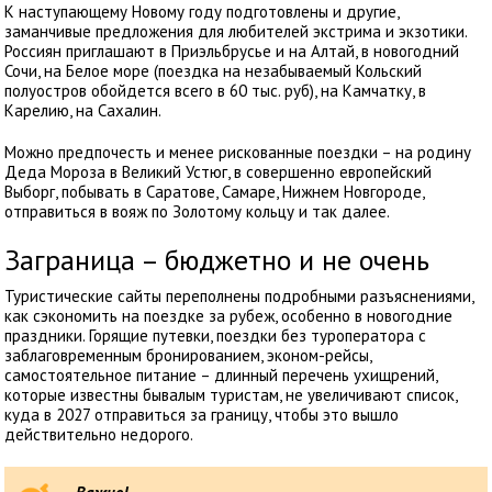
К наступающему Новому году подготовлены и другие,
заманчивые предложения для любителей экстрима и экзотики.
Россиян приглашают в Приэльбрусье и на Алтай, в новогодний
Сочи, на Белое море (поездка на незабываемый Кольский
полуостров обойдется всего в 60 тыс. руб), на Камчатку, в
Карелию, на Сахалин.
Можно предпочесть и менее рискованные поездки – на родину
Деда Мороза в Великий Устюг, в совершенно европейский
Выборг, побывать в Саратове, Самаре, Нижнем Новгороде,
отправиться в вояж по Золотому кольцу и так далее.
Заграница – бюджетно и не очень
Туристические сайты переполнены подробными разъяснениями,
как сэкономить на поездке за рубеж, особенно в новогодние
праздники. Горящие путевки, поездки без туроператора с
заблаговременным бронированием, эконом-рейсы,
самостоятельное питание – длинный перечень ухищрений,
которые известны бывалым туристам, не увеличивают список,
куда в 2027 отправиться за границу, чтобы это вышло
действительно недорого.