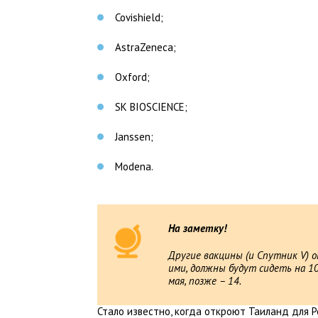
Covishield;
AstraZeneca;
Oxford;
SK BIOSCIENCE;
Janssen;
Modena.
На заметку!
Другие вакцины (и Спутник V) 
ими, должны будут сидеть на 10
мая, позже – 14.
Стало известно, когда откроют Таиланд для Р