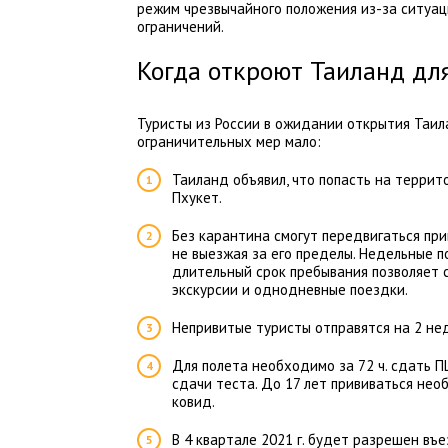
режим чрезвычайного положения из-за ситуаци
ограничений.
Когда откроют Таиланд дл
Туристы из России в ожидании открытия Таи
ограничительных мер мало:
Таиланд объявил, что попасть на террит
Пхукет.
Без карантина смогут передвигаться при
не выезжая за его пределы. Недельные 
длительный срок пребывания позволяет 
экскурсии и однодневные поездки.
Непривитые туристы отправятся на 2 не
Для полета необходимо за 72 ч. сдать 
сдачи теста. До 17 лет прививаться нео
ковид.
В 4 квартале 2021 г. будет разрешен въ