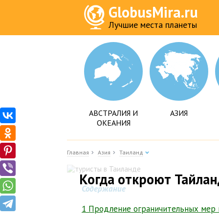
GlobusMira.ru
Лучшие места планеты
АВСТРАЛИЯ И
АЗИЯ
ОКЕАНИЯ
Главная
Азия
Таиланд
Когда откроют Тайлан
Содержание
1 Продление ограничительных мер в