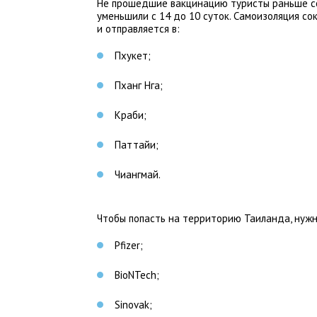
Не прошедшие вакцинацию туристы раньше со
уменьшили с 14 до 10 суток. Самоизоляция со
и отправляется в:
Пхукет;
Пханг Нга;
Краби;
Паттайи;
Чиангмай.
Чтобы попасть на территорию Таиланда, нужн
Pfizer;
BioNTech;
Sinovak;