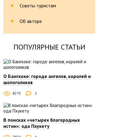
Советы туристам
Об авторе
ПОПУЛЯРНЫЕ СТАТЬИ
О Бангкоке: городе ангелов, королей и
шопоголиков
8275
1
В поисках «четырех благородных
истин»: ода Пхукету
7826
6