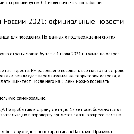
и с коронавирусом. С 1 июля начнется послабление
я России 2021: официальные новости
ланда для посещения. Но данных о подтверждении снятия
орию страны можно будет с 1 июля 2021 г. только на остров
витые туристы. Им разрешено посещать все места на острове,
поездки легализуют передвижение на территории острова, а
сдать ПЦР-тест. После него на 5 день можно посещать
дельную самоизоляцию.
ПЦР. По прибытию в страну дети до 12 лет освобождаются от
бязательно, но в аэропорту придется сдать экспресс-тест на
езд без двухнедельного карантина в Паттайю. Прививка