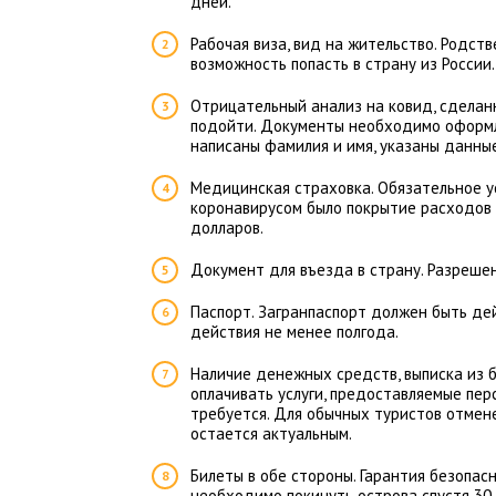
дней.
Рабочая виза, вид на жительство. Родст
возможность попасть в страну из России.
Отрицательный анализ на ковид, сделанн
подойти. Документы необходимо оформля
написаны фамилия и имя, указаны данные
Медицинская страховка. Обязательное ус
коронавирусом было покрытие расходов 
долларов.
Документ для въезда в страну. Разрешен
Паспорт. Загранпаспорт должен быть де
действия не менее полгода.
Наличие денежных средств, выписка из б
оплачивать услуги, предоставляемые перс
требуется. Для обычных туристов отмене
остается актуальным.
Билеты в обе стороны. Гарантия безопасн
необходимо покинуть острова спустя 30