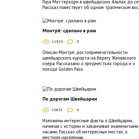
Гора Маттерхорн в швейцарских Альпах до се
Рассказ повествует об одном трагическом во
Монтрё: сделано в раю
11920
0
Описан Монтрё, достопримечательности
швейцарского курорта на берегу Женевского
озера. Рассказано о предместьях города и о
поезде Golden Pass.
По дорогам Швейцарии
10632
0
Изложены интересные факты о Швейцарии,
начиная с истории и заканчивая знаменитыми
часами. Рассказ об интересных местах, о
местном населении.