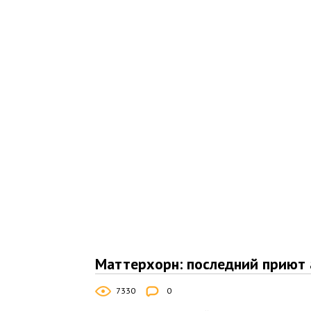
Маттерхорн: последний приют 
7330
0