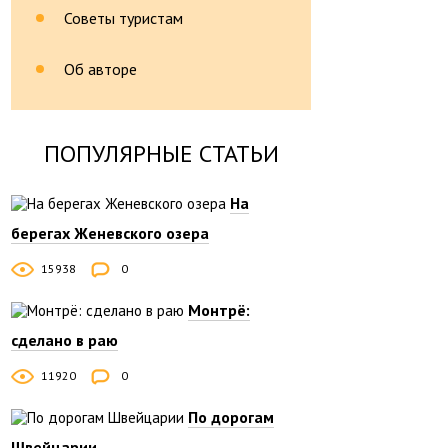
Советы туристам
Об авторе
ПОПУЛЯРНЫЕ СТАТЬИ
На
берегах Женевского озера
15938
0
Монтрё:
сделано в раю
11920
0
По дорогам
Швейцарии