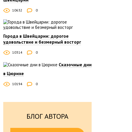
10632
0
Города в Швейцарии: дорогое
удовольствие и безмерный восторг
10314
0
Сказочные дни
в Цюрихе
10194
0
БЛОГ АВТОРА