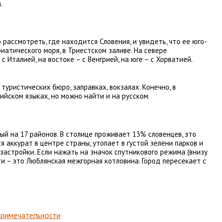
.
рассмотреть, где находится Словения, и увидеть, что ее юго-
иатического моря, в Триестском заливе. На севере
с Италией, на востоке – с Венгрией, на юге – с Хорватией.
туристических бюро, заправках, вокзалах. Конечно, в
ийском языках, но можно найти и на русском.
й на 17 районов. В столице проживает 13% словенцев, это
я аккурат в центре страны, утопает в густой зелени парков и
астройки. Если нажать на значок спутникового режима (внизу
и – это Люблянская межгорная котловина. Город пересекает с
примечательности