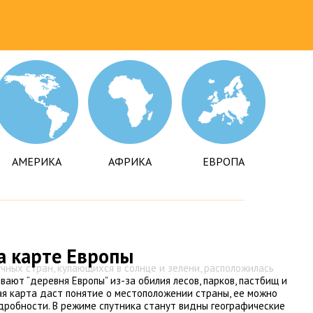
АМЕРИКА
АФРИКА
ЕВРОПА
а карте Европы
чных стран, купающихся в солнце и зелени, расположилась
вают “деревня Европы” из-за обилия лесов, парков, пастбищ и
я карта даст понятие о местоположении страны, ее можно
одробности. В режиме спутника станут видны географические