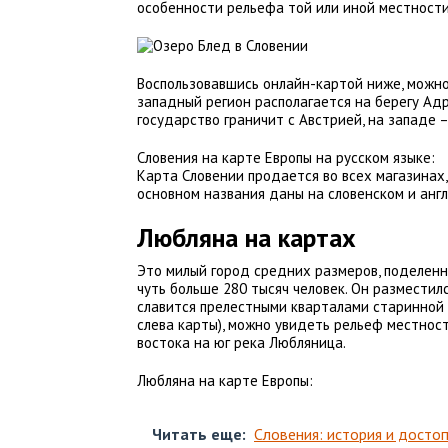
особенности рельефа той или иной местности
Воспользовавшись онлайн-картой ниже, можно 
западный регион располагается на берегу Адр
государство граничит с Австрией, на западе – 
Словения на карте Европы на русском языке:
Карта Словении продается во всех магазинах, 
основном названия даны на словенском и англ
Любляна на картах
Это милый город средних размеров, поделенны
чуть больше 280 тысяч человек. Он разместилс
славится прелестными кварталами старинной з
слева карты), можно увидеть рельеф местност
востока на юг река Любляница.
Любляна на карте Европы:
Читать еще:
Словения: история и досто