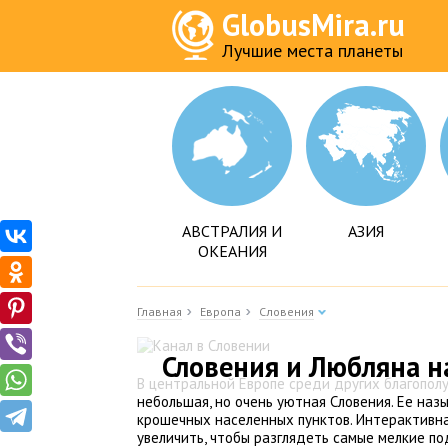
GlobusMira.ru
Лучшие места планеты
АВСТРАЛИЯ И
АЗИЯ
ОКЕАНИЯ
Главная
Европа
Словения
Словения и Любляна н
В центральной Европе среди других благополу
небольшая, но очень уютная Словения. Ее назы
крошечных населенных пунктов. Интерактивна
увеличить, чтобы разглядеть самые мелкие п