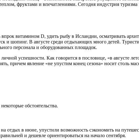
 теплом, фруктами и впечатлениями. Сегодня индустрия туризма 
ь впрок витамином D, удить рыбу в Исландии, осматривать архи
уск и шопинг. В августе среди отдыхающих много детей. Туристи
льного персонала и оборудованных площадок.
ль личной успешности. Как говорится в пословице, «в августе л
ять, причем явление «не упустим конец сезона» носит столь мас
 некоторые обстоятельства.
хал на отдых в июне, упустили возможность сэкономить на путеш
равильней и дешевле ориентироваться на начало сентября.