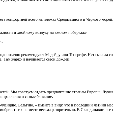
лета комфортней всего на пляжах Средиземного и Черного морей
ажности и хвойному воздуху на южном побережье.
с.
, однозначно рекомендуют Мадейру или Тенерифе. Нет смысла со
а. Там жарко и начинается сезон дождей.
остей. Мы советуем отдать предпочтение странам Европы. Лучш
 направления и самые ближние.
андию, Бельгию, – имейте в виду, что в последний летний меся
риобретать их на месте весьма разорительно. В Скандинавии все