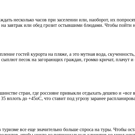
ждать несколько часов при заселении или, наоборот, их попрос
е на завтрак или обед грозит остывшими блюдами. Чтобы пойти 
ление гостей курорта на пляже, а это мутная вода, скученность
 сыплют песок на загорающих граждан, громко кричат, плачут и
инстве стран, где россияне привыкли отдыхать дешево и «все вк
35 вплоть до +45оС, что ставит под угрозу заранее распланиро
туризме все еще значительно больше спроса на туры. Чтобы оста
родуктов, чтобы никто из потенциальных клиентов не ушел неу