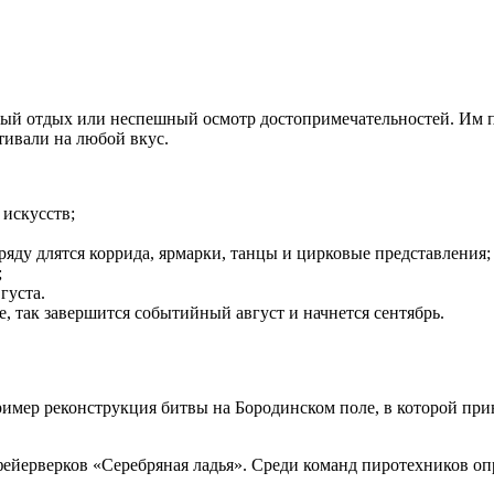
ный отдых или неспешный осмотр достопримечательностей. Им п
тивали на любой вкус.
 искусств;
кряду длятся коррида, ярмарки, танцы и цирковые представления;
;
густа.
 так завершится событийный август и начнется сентябрь.
имер реконструкция битвы на Бородинском поле, в которой при
 фейерверков «Серебряная ладья». Среди команд пиротехников о