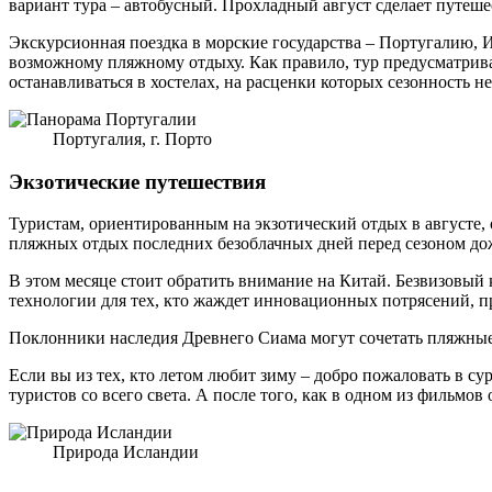
вариант тура – автобусный. Прохладный август сделает путеш
Экскурсионная поездка в морские государства – Португалию, 
возможному пляжному отдыху. Как правило, тур предусматрива
останавливаться в хостелах, на расценки которых сезонность не
Португалия, г. Порто
Экзотические путешествия
Туристам, ориентированным на экзотический отдых в августе, 
пляжных отдых последних безоблачных дней перед сезоном дож
В этом месяце стоит обратить внимание на Китай. Безвизовый
технологии для тех, кто жаждет инновационных потрясений, п
Поклонники наследия Древнего Сиама могут сочетать пляжные р
Если вы из тех, кто летом любит зиму – добро пожаловать в с
туристов со всего света. А после того, как в одном из фильм
Природа Исландии