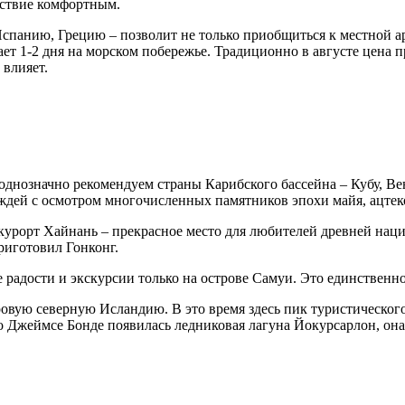
ествие комфортным.
Испанию, Грецию – позволит не только приобщиться к местной ар
ет 1-2 дня на морском побережье. Традиционно в августе цена 
 влияет.
однозначно рекомендуем страны Карибского бассейна – Кубу, Ве
дей с осмотром многочисленных памятников эпохи майя, ацтеко
 курорт Хайнань – прекрасное место для любителей древней на
риготовил Гонконг.
адости и экскурсии только на острове Самуи. Это единственное 
уровую северную Исландию. В это время здесь пик туристическог
ов о Джеймсе Бонде появилась ледниковая лагуна Йокурсарлон, о