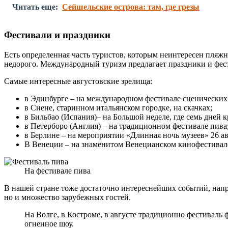
Читать еще:
Сейшельские острова: там, где грезы
Фестивали и праздники
Есть определенная часть туристов, которым неинтересен пляж
недорого. Международный туризм предлагает праздники и фес
Самые интересные августовские зрелища:
в Эдинбурге – на международном фестивале сценических
в Сиене, старинном итальянском городке, на скачках;
в Бильбао (Испания)– на Большой неделе, где семь дней 
в Петерборо (Англия) – на традиционном фестивале пива
в Берлине – на мероприятии «Длинная ночь музеев» 26 ав
В Венеции – на знаменитом Венецианском кинофестивале,
На фестивале пива
В нашей стране тоже достаточно интереснейших событий, напр
но и множество зарубежных гостей.
На Волге, в Костроме, в августе традиционно фестиваль
огненное шоу.