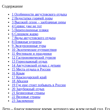
Содержание
1 Особенности августовского отдыха
2 Недостатки горячей поры
3 Высокий сезон – заоблачные цены
4 Сервис уже не тот
5 Переполненные пляжи
6 Слишком жарко
7 Виды августовского отдыха
8 Пляжные курорты
9 Экскурсионные туры
10 Экзотические путешествия
11 Фестивали и праздники
12 Гастрономический туризм
13 Горнолыжный отдых
14 Августовский отдых с детьми
15 Места отдыха в России
16 Крым
17 Краснодарский край
18 Абхазия
19 Где еще стоит побывать в России
20 Зарубежный отдых
21 Безвизовые страны
22 Визовые страны
23 Заключение
Лето – благословенное время, которого мы ждем целый год. Ег