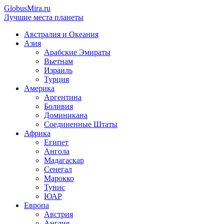
GlobusMira.ru
Лучшие места планеты
Австралия и Океания
Азия
Арабские Эмираты
Вьетнам
Израиль
Турция
Америка
Аргентина
Боливия
Доминикана
Соединенные Штаты
Африка
Египет
Ангола
Мадагаскар
Сенегал
Марокко
Тунис
ЮАР
Европа
Австрия
Англия