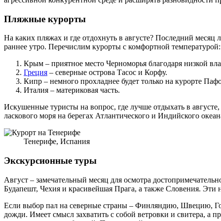
Пляжные курорты
На каких пляжах и где отдохнуть в августе? Последний месяц 
раннее утро. Перечислим курорты с комфортной температурой:
Крым – приятное место Черноморья благодаря низкой вл
Греция
– северные острова Тасос и Корфу.
Кипр – немного прохладнее будет только на курорте Пафо
Италия – материковая часть.
Искушенные туристы на вопрос, где лучше отдыхать в августе
ласкового моря на берегах Атлантического и Индийского океан
Тенерифе, Испания
Экскурсионные туры
Август – замечательный месяц для осмотра достопримечательн
Будапешт, Чехия и красивейшая Прага, а также Словения. Эти
Если выбор пал на северные страны – Финляндию, Швецию, Голл
дожди. Имеет смысл захватить с собой ветровки и свитера, а п