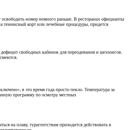
ят освободить номер немного раньше. В ресторанах официанты
на теннисный корт или лечебные процедуры, придется
, дефицит свободных кабинок для переодевания и шезлонгов.
 смеются.
лючено», в это время года просто пекло. Температура за
ванную программу по осмотру местных
ться на плаву, турагентствам приходится действовать в
довлетворенным.