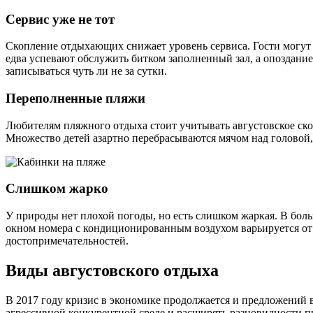
Сервис уже не тот
Скопление отдыхающих снижает уровень сервиса. Гости могут 
едва успевают обслужить битком заполненный зал, а опоздани
записываться чуть ли не за сутки.
Переполненные пляжи
Любителям пляжного отдыха стоит учитывать августовское скоп
Множество детей азартно перебрасываются мячом над головой,
Слишком жарко
У природы нет плохой погоды, но есть слишком жаркая. В больш
окном номера с кондиционированным воздухом варьируется от 
достопримечательностей.
Виды августовского отдыха
В 2017 году кризис в экономике продолжается и предложений в 
агрессивной конкурентной среде и расширять разновидности п