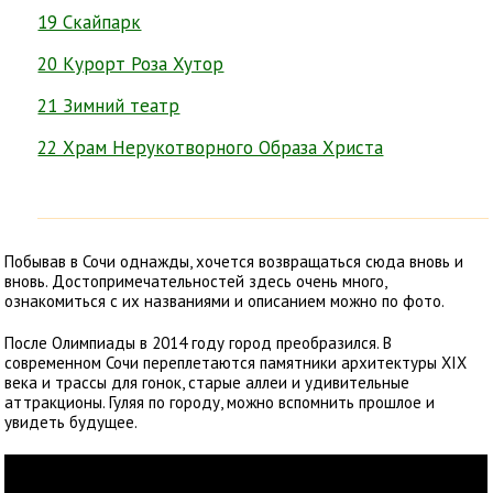
19 Скайпарк
20 Курорт Роза Хутор
21 Зимний театр
22 Храм Нерукотворного Образа Христа
Побывав в Сочи однажды, хочется возвращаться сюда вновь и
вновь. Достопримечательностей здесь очень много,
ознакомиться с их названиями и описанием можно по фото.
После Олимпиады в 2014 году город преобразился. В
современном Сочи переплетаются памятники архитектуры XIX
века и трассы для гонок, старые аллеи и удивительные
аттракционы. Гуляя по городу, можно вспомнить прошлое и
увидеть будущее.