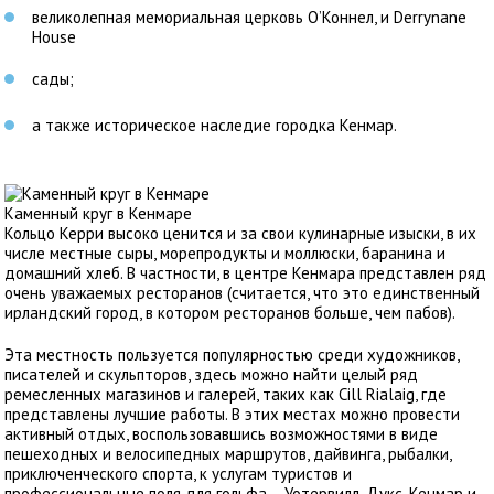
великолепная мемориальная церковь О’Коннел, и Derrynane
House
сады;
а также историческое наследие городка Кенмар.
Каменный круг в Кенмаре
Кольцо Керри высоко ценится и за свои кулинарные изыски, в их
числе местные сыры, морепродукты и моллюски, баранина и
домашний хлеб. В частности, в центре Кенмара представлен ряд
очень уважаемых ресторанов (считается, что это единственный
ирландский город, в котором ресторанов больше, чем пабов).
Эта местность пользуется популярностью среди художников,
писателей и скульпторов, здесь можно найти целый ряд
ремесленных магазинов и галерей, таких как Cill Rialaig, где
представлены лучшие работы. В этих местах можно провести
активный отдых, воспользовавшись возможностями в виде
пешеходных и велосипедных маршрутов, дайвинга, рыбалки,
приключенческого спорта, к услугам туристов и
профессиональные поля для гольфа – Уотервилл, Дукс, Кенмар и