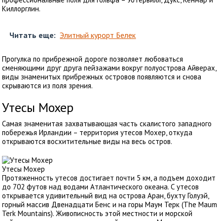
Киллорглин.
Читать еще:
Элитный курорт Белек
Прогулка по прибрежной дороге позволяет любоваться
сменяющими друг друга пейзажами вокруг полуострова Айверах,
виды знаменитых прибрежных островов появляются и снова
скрываются из поля зрения.
Утесы Мохер
Самая знаменитая захватывающая часть скалистого западного
побережья Ирландии – территория утесов Мохер, откуда
открываются восхитительные виды на весь остров.
Утесы Мохер
Протяженность утесов достигает почти 5 км, а подъем доходит
до 702 футов над водами Атлантического океана. С утесов
открывается удивительный вид на острова Аран, бухту Голуэй,
горный массив Двенадцати Бенс и на горы Маум Терк (The Maum
Terk Mountains). Живописность этой местности и морской