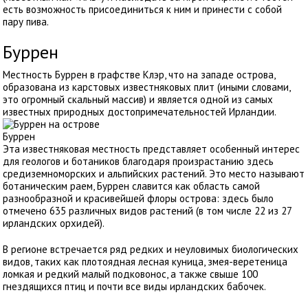
есть возможность присоединиться к ним и принести с собой
пару пива.
Буррен
Местность Буррен в графстве Клэр, что на западе острова,
образована из карстовых известняковых плит (иными словами,
это огромный скальный массив) и является одной из самых
известных природных достопримечательностей Ирландии.
Буррен
Эта известняковая местность представляет особенный интерес
для геологов и ботаников благодаря произрастанию здесь
средиземноморских и альпийских растений. Это место называют
ботаническим раем, Буррен славится как область самой
разнообразной и красивейшей флоры острова: здесь было
отмечено 635 различных видов растений (в том числе 22 из 27
ирландских орхидей).
В регионе встречается ряд редких и неуловимых биологических
видов, таких как плотоядная лесная куница, змея-веретеница
ломкая и редкий малый подковонос, а также свыше 100
гнездящихся птиц и почти все виды ирландских бабочек.