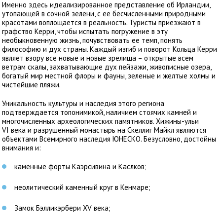
Именно здесь идеализированное представление об Ирландии,
утопающей в сочной зелени, с ее бесчисленными природными
красотами воплощается в реальность. Туристы приезжают в
графство Керри, чтобы испытать погружение в эту
необыкновенную жизнь, почувствовать ее темп, понять
философию и дух страны. Каждый изгиб и поворот Кольца Керри
являет взору все новые и новые зрелища – открытые всем
ветрам скалы, захватывающие дух пейзажи, живописные озера,
богатый мир местной флоры и фауны, зеленые и желтые холмы и
чистейшие пляжи.
Уникальность культуры и наследия этого региона
подтверждается топонимикой, наличием стоячих камней и
многочисленных археологических памятников. Хижины-ульи
VI века и разрушенный монастырь на Скеллиг Майкл являются
объектами Всемирного наследия ЮНЕСКО. Безусловно, достойны
внимания и:
каменные форты Каэрсивина и Каслков;
неолитический каменный круг в Кенмаре;
Замок Бэлликэрбери XV века;