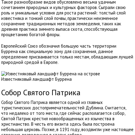
Такое разнообразие видов обусловлено весьма удачным
сочетанием природных и культурных факторов. Сыграли свою
роль и уникальные условия для роста растений: толстый слой
известняка и тонкий слой почвы, практически неизменное
сохранение традиционных методов земледелия, таких как
древняя практика зимнего выпаса скота, способствующая
процветанию богатой флоры.
Европейский Союз обозначил большую часть территории
Буррена как специальную зону для сохранения, данное
определение присваивается только местам, обладающим лучшей
природной средой в Европе.
Известняковый ландшафт Буррена
Собор Святого Патрика
Собор Святого Патрика является одной из главных
туристических достопримечательностей Дублина. Считается,
что недалеко от того места, где сейчас располагается собор,
Святой Патрик крестил новообращенных из язычества в
христианство. В честь его визита здесь была построена
небольшая церковь. Позже, в 1191 году, воздвигли уже настоящее
строение, возведенное в статус собора.