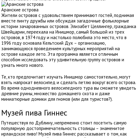
Аранские острова
Жители островов с удовольствием принимают гостей, поднимая
вместе пинту дружбы или обсуждая загадочные фольклорные
истории зачарованных островов. Элизабет Целлингер, гражданка
Швейцарии, переехала на Инишмор, самый большой из трех
островов, в 1974 году и настолько полюбила это место, что в
1996 году основала Кельтский Дух – организацию,
занимающуюся проведением культурных мероприятий на
острове каждое лето. Эта программа является отличным
способом исследовать эту удивительную группу островов и
узнать много нового.
Те, кто предпочитает изучать Инишмор самостоятельно, могут
взять напрокат велосипед и сделать петлю вокруг всего острова.
Во время однодневного велосипедного тура вы сможете увидеть
древние руины, множество домашнего скота и даже
миниатюрные домики для гномов (или для туристов?).
Музей пива Гиннес
Путешествуя по Дублину, непременно стоит посетить самую
популярную достопримечательность столицы – знаменитое
ирландское пиво! Музей пива Гиннес рассказывает о том, как