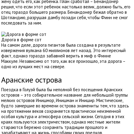
жену одеть его, как ребенка. План сработал – Бенандонер
решил, что если этот ребенок настолько велик, должно быть, его
отец гораздо большего размера. Бенандонер бежал обратно в
Шотландию, разрушая дамбу позади себя, чтобы Финн не смог
последовать за ним.
Дорога в форме сот
На самом деле, дорога гигантов была создана в результате
извержения вулкана 60 миллионов лет назад. Это интересный
факт, однако гораздо забавней верить в миф о Финне
Маккуле. Независимо от того, как все произошло, эта дорога –
одно из лучших мест на севере.
Аранские острова
Поездка в Голуэй была бы неполной без посещения Аранских
островов – это собирательное название для небольшой группы
мелких островов Инишмор, Инишман и Инишир. Мистические,
будто замершие во времени острова знамениты тем, что здесь
на протяжении веков сохраняется практически неизменной
особая культура и атмосфера сельской жизни. Сегодня в этих
краях пользуются электричеством, однако местные жители
стараются бережно сохранять традиции прошлого и
зарабатывают на жизнь способами своих предков.