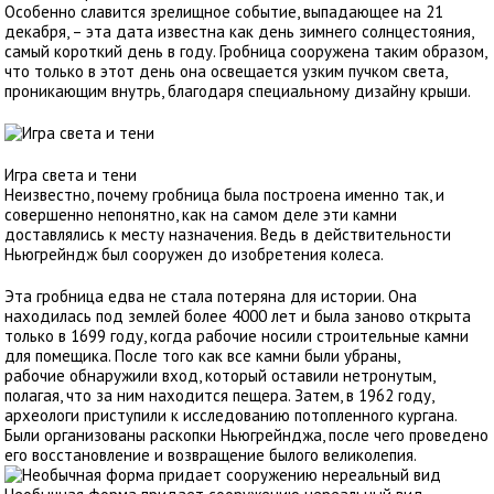
Особенно славится зрелищное событие, выпадающее на 21
декабря, – эта дата известна как день зимнего солнцестояния,
самый короткий день в году. Гробница сооружена таким образом,
что только в этот день она освещается узким пучком света,
проникающим внутрь, благодаря специальному дизайну крыши.
Игра света и тени
Неизвестно, почему гробница была построена именно так, и
совершенно непонятно, как на самом деле эти камни
доставлялись к месту назначения. Ведь в действительности
Ньюгрейндж был сооружен до изобретения колеса.
Эта гробница едва не стала потеряна для истории. Она
находилась под землей более 4000 лет и была заново открыта
только в 1699 году, когда рабочие носили строительные камни
для помещика. После того как все камни были убраны,
рабочие обнаружили вход, который оставили нетронутым,
полагая, что за ним находится пещера. Затем, в 1962 году,
археологи приступили к исследованию потопленного кургана.
Были организованы раскопки Ньюгрейнджа, после чего проведено
его восстановление и возвращение былого великолепия.