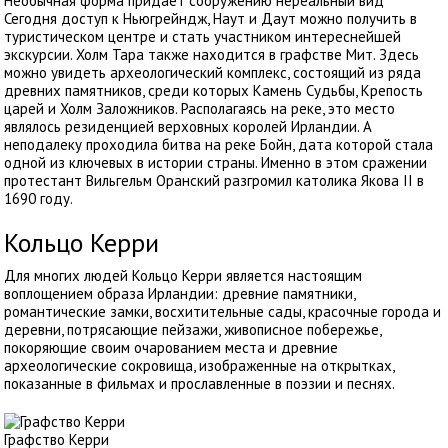
Необычная форма придает сооружению нереальный вид
Сегодня доступ к Ньюгрейндж, Наут и Даут можно получить в
туристическом центре и стать участником интереснейшей
экскурсии. Холм Тара также находится в графстве Мит. Здесь
можно увидеть археологический комплекс, состоящий из ряда
древних памятников, среди которых Камень Судьбы, Крепость
царей и Холм Заложников. Располагаясь на реке, это место
являлось резиденцией верховных королей Ирландии. А
неподалеку проходила битва на реке Бойн, дата которой стала
одной из ключевых в истории страны. Именно в этом сражении
протестант Вильгельм Оранский разгромил католика Якова II в
1690 году.
Кольцо Керри
Для многих людей Кольцо Керри является настоящим
воплощением образа Ирландии: древние памятники,
романтические замки, восхитительные сады, красочные города и
деревни, потрясающие пейзажи, живописное побережье,
покоряющие своим очарованием места и древние
археологические сокровища, изображенные на открытках,
показанные в фильмах и прославленные в поэзии и песнях.
Графство Керри