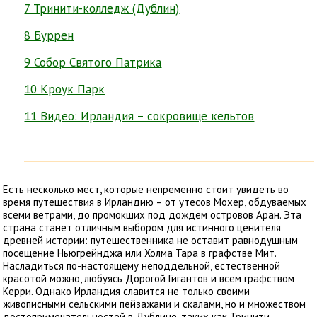
7 Тринити-колледж (Дублин)
8 Буррен
9 Собор Святого Патрика
10 Кроук Парк
11 Видео: Ирландия – сокровище кельтов
Есть несколько мест, которые непременно стоит увидеть во
время путешествия в Ирландию – от утесов Мохер, обдуваемых
всеми ветрами, до промокших под дождем островов Аран. Эта
страна станет отличным выбором для истинного ценителя
древней истории: путешественника не оставит равнодушным
посещение Ньюгрейнджа или Холма Тара в графстве Мит.
Насладиться по-настоящему неподдельной, естественной
красотой можно, любуясь Дорогой Гигантов и всем графством
Керри. Однако Ирландия славится не только своими
живописными сельскими пейзажами и скалами, но и множеством
достопримечательностей в Дублине, таких как Тринити-