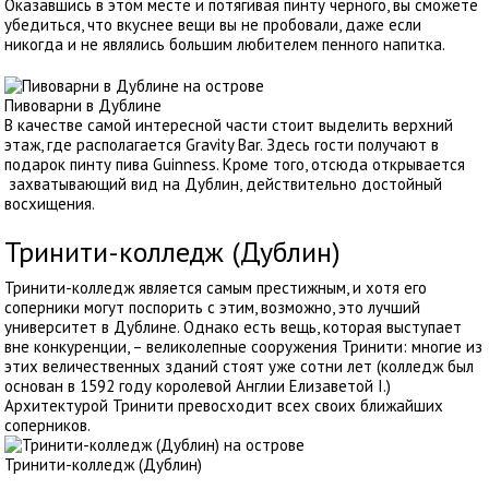
Оказавшись в этом месте и потягивая пинту черного, вы сможете
убедиться, что вкуснее вещи вы не пробовали, даже если
никогда и не являлись большим любителем пенного напитка.
Пивоварни в Дублине
В качестве самой интересной части стоит выделить верхний
этаж, где располагается Gravity Bar. Здесь гости получают в
подарок пинту пива Guinness. Кроме того, отсюда открывается
захватывающий вид на Дублин, действительно достойный
восхищения.
Тринити-колледж (Дублин)
Тринити-колледж является самым престижным, и хотя его
соперники могут поспорить с этим, возможно, это лучший
университет в Дублине. Однако есть вещь, которая выступает
вне конкуренции, – великолепные сооружения Тринити: многие из
этих величественных зданий стоят уже сотни лет (колледж был
основан в 1592 году королевой Англии Елизаветой I.)
Архитектурой Тринити превосходит всех своих ближайших
соперников.
Тринити-колледж (Дублин)