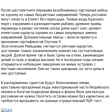
После шестилетнего перерыва возобновились чартерные рейсы
по одному из самых бюджетных направлений. Теперь россияне
могут попасть в Египет без пересадок. Теплые воды Красного
моря с кораллами и разноцветными рыбами, древние храмы,
пирамиды и релакс на пляже, когда дома идет снег, делают
египетские курорты одними из самых популярных зимних
направлений. Дополнительные плюсы – виза по прилету и
признание сертификатов Спутник V.
Экзотические Мальдивы считаются элитным курортом,
доступным только ограниченному количеству состоятельных
людей. Долгое время так и было. Цены на отели, занимающие
целый остров, и правда высокие. Но в последние годы начали
открываться небольшие заведения на жилых островах с
местным населением. Они не такие шикарные, но зато цены в
них доступные.
В распоряжении туристов будут белоснежные пляжи,
кристально-прозрачные воды экваториальной части Индийского
океана и богатая подводная флора и фауна. Виза для въезда
россиянам не нужна. Посетить острова можно без карантина, но
требуется предъявить на границе отрицательный ПЦР-тест.