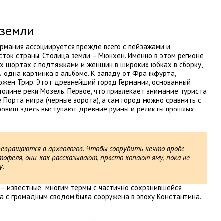
 земли
рмания ассоциируется прежде всего с пейзажами и
ток страны. Столица земли – Мюнхен. Именно в этом регионе
х шортах с подтяжками и женщин в широких юбках в сборку,
шь одна картинка в альбоме. К западу от Франкфурта,
ложен Трир. Этот древнейший город Германии, основанный
в долине реки Мозель. Первое, что привлекает внимание туриста
 Порта нигра (черные ворота), а сам город можно сравнить с
кровищ здесь выступают древние руины и реликты прошлых
евращаются в археологов. Чтобы соорудить нечто вроде
тофеля, они, как рассказывают, просто копают яму, пока не
у.
 – известные многим термы с частично сохранившейся
а с громадным сводом была сооружена в эпоху Константина.