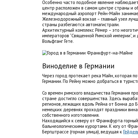
Особенно часто подобное явление наблюдае
центр расположен в самом центре страны и о
международный аэропорт Рейн-Майн занимает 
Железнодорожный вокзал – главный узел лучш
страны разбегаются автомагистрали.
Архитектурный комплекс Рёмер – это неоготич
императоров “Священной Римской империи”, и 
Вольфганг Гете.
Виноделие в Германии
Через город протекает река Майн, которая п
Германии. По Рейну можно добраться в туристи
Со времен римского владычества Германия про
стране достигло совершенства. Здесь выраба
регионов, лежащих вдоль Рейна от Бонна до Бо
немецких деревнях проходят праздники вина
собственного изготовления.
Находящийся к северу от Франкфурта горный 
бальнеологическими курортами. К югу от Фра
Бергштрассе (горная улица), ведущая к
Гейдел