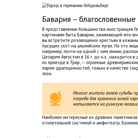
Бавария – благословенные
В представлении большинства иностранцев Ге
картинами быта Баварии, занимающей юго-вос
вы встретите розовощеких крестьян в кожаны
пасущих скот на альпийских лугах. Но это ли
например, почти на одной с ним линии, распо
Цезарем Августом в 16 г. до н.э., находится 
по приезде в Трир, — огромные древнеримские
ларем драгоценностей, только в качестве со
эпох.
Многие жители волею судьбы пр
погреба для хранения зимой кар
натыкаются на римскую мозаик
Наиболее интересные из древних памятников
отопительной системой и амфитеатр. Базилик