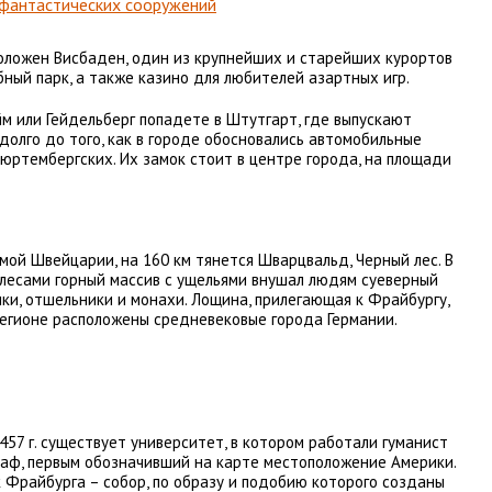
 фантастических сооружений
оложен Висбаден, один из крупнейших и старейших курортов
бный парк, а также казино для любителей азартных игр.
м или Гейдельберг попадете в Штутгарт, где выпускают
долго до того, как в городе обосновались автомобильные
юртембергских. Их замок стоит в центре города, на площади
мой Швейцарии, на 160 км тянется Шварцвальд, Черный лес. В
 лесами горный массив с ущельями внушал людям суеверный
ки, отшельники и монахи. Лощина, прилегающая к Фрайбургу,
 регионе расположены средневековые города Германии.
57 г. существует университет, в котором работали гуманист
раф, первым обозначивший на карте местоположение Америки.
Фрайбурга – собор, по образу и подобию которого созданы