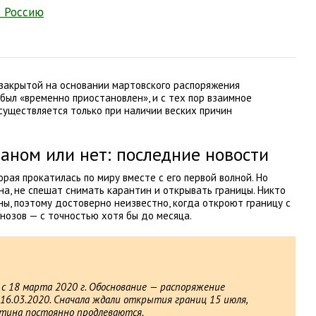
в Россию
закрытой на основании мартовского распоряжения
 был «временно приостановлен», и с тех пор взаимное
уществляется только при наличии веских причин
аном или нет: последние новости
рая прокатилась по миру вместе с его первой волной. Но
ана, не спешат снимать карантин и открывать границы. Никто
ны, поэтому достоверно неизвестно, когда откроют границу с
нозов — с точностью хотя бы до месяца.
 с 18 марта 2020 г. Обоснование — распоряжение
6.03.2020. Сначала ждали открытия границ 15 июля,
антина постоянно продлеваются.