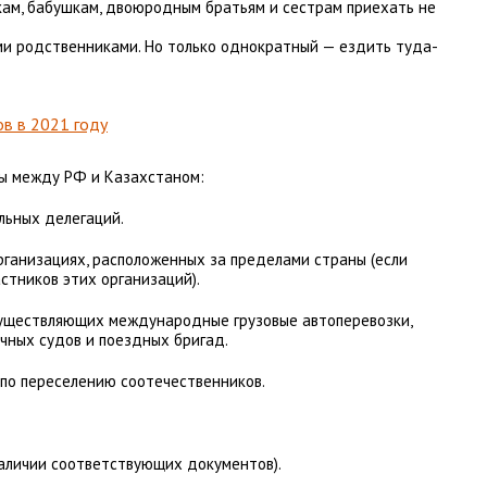
шкам, бабушкам, двоюродным братьям и сестрам приехать не
ми родственниками. Но только однократный — ездить туда-
ов в 2021 году
ты между РФ и Казахстаном:
льных делегаций.
ганизациях, расположенных за пределами страны (если
стников этих организаций).
существляющих международные грузовые автоперевозки,
чных судов и поездных бригад.
по переселению соотечественников.
наличии соответствующих документов).