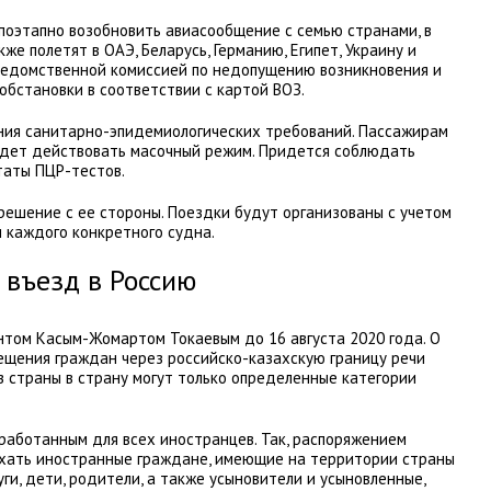
 поэтапно возобновить авиасообщение с семью странами, в
же полетят в ОАЭ, Беларусь, Германию, Египет, Украину и
ведомственной комиссией по недопущению возникновения и
обстановки в соответствии с картой ВОЗ.
ния санитарно-эпидемиологических требований. Пассажирам
будет действовать масочный режим. Придется соблюдать
таты ПЦР-тестов.
решение с ее стороны. Поездки будут организованы с учетом
 каждого конкретного судна.
 въезд в Россию
нтом Касым-Жомартом Токаевым до 16 августа 2020 года. О
ещения граждан через российско-казахскую границу речи
з страны в страну могут только определенные категории
работанным для всех иностранцев. Так, распоряжением
ъехать иностранные граждане, имеющие на территории страны
ги, дети, родители, а также усыновители и усыновленные,