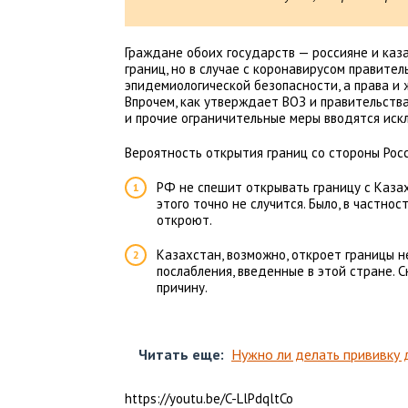
Граждане обоих государств — россияне и каз
границ, но в случае с коронавирусом правите
эпидемиологической безопасности, а права и
Впрочем, как утверждает ВОЗ и правительства
и прочие ограничительные меры вводятся иск
Вероятность открытия границ со стороны Рос
РФ не спешит открывать границу с Казах
этого точно не случится. Было, в частно
откроют.
Казахстан, возможно, откроет границы н
послабления, введенные в этой стране. 
причину.
Читать еще:
Нужно ли делать прививку 
https://youtu.be/C-LlPdqltCo