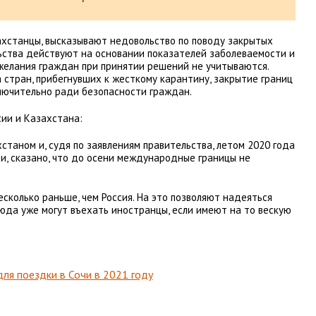
ахстанцы, высказывают недовольство по поводу закрытых
льства действуют на основании показателей заболеваемости и
 желания граждан при принятии решений не учитываются.
 стран, прибегнувших к жесткому карантину, закрытие границ
лючительно ради безопасности граждан.
сии и Казахстана:
станом и, судя по заявлениям правительства, летом 2020 года
сти, сказано, что до осени международные границы не
есколько раньше, чем Россия. На это позволяют надеяться
Сюда уже могут въехать иностранцы, если имеют на то вескую
для поездки в Сочи в 2021 году