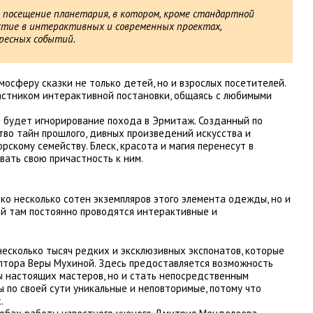
 посещение планетария, в котором, кроме стандартной
стие в интерактивных и современных проектах,
ресных событий.
осферу сказки не только детей, но и взрослых посетителей.
астником интерактивной постановки, общаясь с любимыми
 будет игнорирование похода в Эрмитаж. Созданный по
во тайн прошлого, дивных произведений искусства и
скому семейству. Блеск, красота и магия перенесут в
вать свою причастность к ним.
ько несколько сотен экземпляров этого элемента одежды, но и
ей там постоянно проводятся интерактивные и
есколько тысяч редких и эксклюзивных экспонатов, которые
ьптора Веры Мухиной. Здесь предоставляется возможность
ы настоящих мастеров, но и стать непосредственным
ы по своей сути уникальные и неповторимые, потому что
.