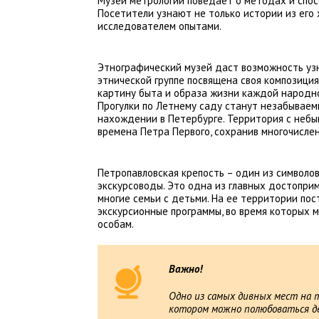
Музей метрологии поведает о методах и спос
Посетители узнают не только истории из его 
исследователем опытами.
Этнографический музей даст возможность уз
этнической группе посвящена своя композици
картину быта и образа жизни каждой народн
Прогулки по Летнему саду станут незабываем
нахождении в Петербурге. Территория с неб
времена Петра Первого, сохранив многочисле
Петропавловская крепость – один из символо
экскурсоводы. Это одна из главных достопри
многие семьи с детьми. На ее территории по
экскурсионные программы, во время которых 
особам.
Важно!
Одно из самых дивных мест на 
котором можно полюбоваться д