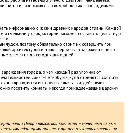
обах работы известного ученого Дмитрия Менделеева.
жизни, но и познакомятся в подробностях с проводимыми
нать информацию о жизни древних народов страны. Каждой
я и отдельный уголок, который поможет составить целостную
ости.
ым чудом, поэтому обязательно стоит их совершить при
ывалой архитектурой и атмосферой была заложена еще во
нные элементы до сегодняшних дней.
в зарождения города, о чем каждый раз упоминают
мечательностей Санкт-Петербурга, куда стремятся сходить
стоянно проводятся интересные выставки, действуют
можно посетить комнаты, некогда принадлежавшие царским
территории Петропавловской крепости – монетный двор, в
енежными единицами прошлых времен и узнать историю их