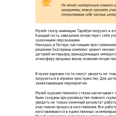
Не менее интересным станет и
программы, можно принять уча
почувствовав себя частью инте
Музей-театр анимации Тарабум погрузит в атм
Каждый гость заведения почувствует себя уч
сказочными персонажами.
Находясь в Питере, настоящим преступлением
решению Екатерины комплекс хранит множест
деталей интерьера, принадлежащих император
атмосферу прошлых веков, позволяя почувство
В музее варежки гости смогут увидеть не тол
погрузиться в игровое пространство. Для дет
захватывающие мероприятия.
Музей художественного стекла насчитывает н
были созданы при руководстве главного скул
увидеть не только конечный результат работ
участником процесса изготовления. Все работ
изготавливаются в единственных экземплярах